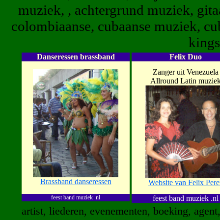
muziek, , achtergrund muziek, gitaa
colombiaanse, cubaanse muziek, cuba
kings
Danseressen brassband
Felix Duo
Zanger uit Venezuela
Allround Latin muzie
Brassband danseressen
Website van Felix Pere
feest band muziek .nl
feest band muziek .nl
artist, liederen, evenementen, boeking, agent