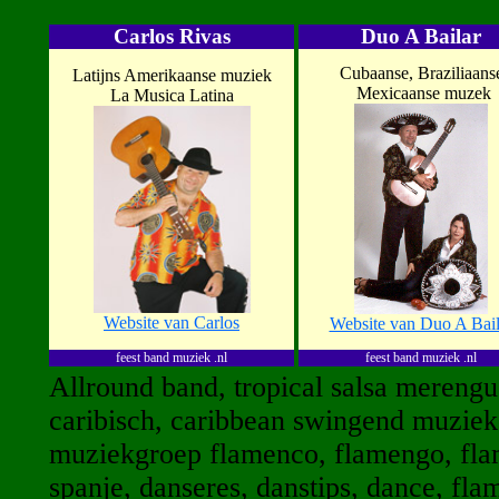
Carlos Rivas
Duo A Bailar
Cubaanse, Braziliaans
Latijns Amerikaanse muziek
Mexicaanse muzek
La Musica Latina
Website van Carlos
Website van Duo A Bail
feest band muziek .nl
feest band muziek .nl
Allround band, tropical salsa merengu
caribisch,
caribbean swingend muziek g
muziekgroep flamenco, flamengo, fla
spanje, danseres, danstips, dance, fla