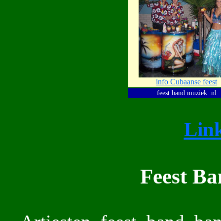
info Cubaanse feest
feest band muziek .nl
Lin
Feest Ba