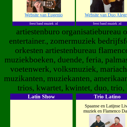
Website van Eugenio
Website van Duo Alegr
feest band muziek .nl
feest band muziek .nl
artiestenburo organisatiebureau 
entertainer., zomermuziek bedrijfsf
orkesten artiestenbureau flamenc
muziekboeken, duende, feria, palmas,
voetenwerk, volksmuziek, mariachi
muzikanten, muziekanten, amerikaans
trios, kwartet, kwintet, duo, trio
Latin Show
Trio Latino
Spaanse en Latijnse Li
muziek en Flamenco Da