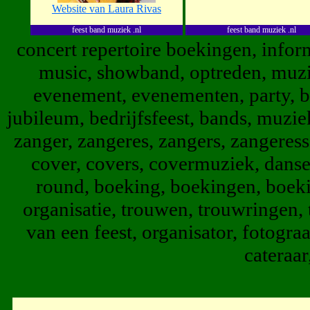
Website van Laura Rivas
feest band muziek .nl
feest band muziek .nl
concert repertoire boekingen, infor
music, showband, optreden, muziek
evenement, evenementen, party, br
jubileum, bedrijfsfeest, bands, muzi
zanger, zangeres, zangers, zangeres
cover, covers, covermuziek, danse
round, boeking, boekingen, boek
organisatie, trouwen, trouwringen, 
van een feest, organisator, fotog
cateraar