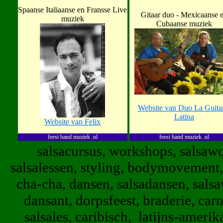
Spaanse Italiaanse en Fransse Live
Gitaar duo - Mexicaanse 
muziek
Cubaanse muziek
Website van Duo La Guita
Latina
Website van Felix
feest band muziek .nl
feest band muziek .nl
salsacursus, workshops, salsawo
salsalessen, styling, bodymovement, 
cha-cha, dansen, salsadansen, sals
dansant, dorpsfeest, braderie, carn
salsales, caribisch, latijns-amer