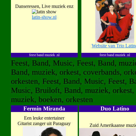
Danseressen, Live muziek enz
latin-show.nl
Website van Trio Latin
feest band muziek .nl
feest band muziek .nl
Feest, Band, Music, Feest, Band, muzie
Band, muziek, orkest, coverbands, orke
orkesten, Feest, Band, Music, Feest, B
Music, Bruiloft, Band, muziek, orkest, 
muziek, boeken, orkesten
Fermin Miranda
Duo Latino
Een leuke entertainer
Gitarist zanger uit Paraguay
Zuid Amerikaanse muzi