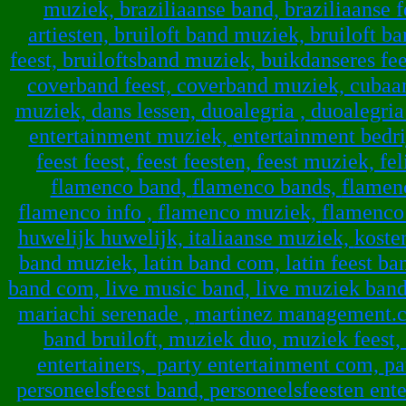
muziek,
braziliaanse band,
braziliaanse f
artiesten,
bruiloft band muziek,
bruiloft b
feest,
bruiloftsband muziek,
buikdanseres fee
coverband feest,
coverband muziek,
cubaa
muziek,
dans lessen,
duoalegria ,
duoalegri
entertainment muziek,
entertainment bedri
feest feest,
feest feesten,
feest muziek,
fe
flamenco band,
flamenco bands,
flamen
flamenco info ,
flamenco muziek,
flamenco
huwelijk huwelijk,
italiaanse muziek,
koste
band muziek,
latin band com,
latin feest ba
band com,
live music band,
live muziek ban
mariachi serenade ,
martinez management.
band bruiloft,
muziek duo,
muziek feest,
entertainers,
party entertainment com,
pa
personeelsfeest band,
personeelsfeesten ent