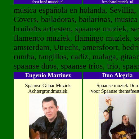
feest band muziek .nl
feest band muziek .nl
musica española en holanda, Sevillia, S
Covers, bailadoras, bailarinas, musica
bruilofts artiesten, spaanse muziek, se
flamenco muziek, flamingo muziek, sev
amsterdam, Utrecht, amersfoort, bedri
rumba, tangillos, cadiz, malaga, gitaa
spaanse duos, spaanse trios, trio, spa
Eugenio Martinez
Duo Alegria
Spaanse Gitaar Muziek
Spaanse muziek Duo
Achtergrondmuziek
voor Spaanse themafees