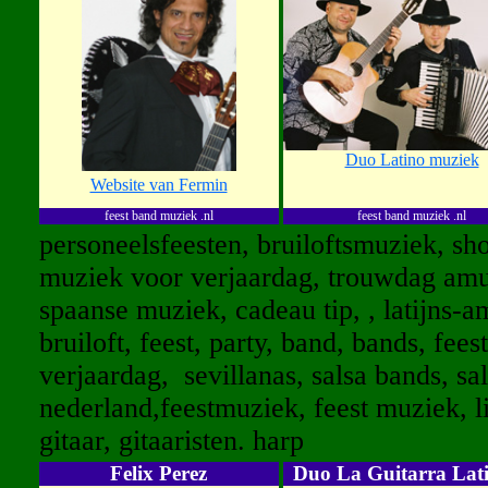
Duo Latino muziek
Website van Fermin
feest band muziek .nl
feest band muziek .nl
personeelsfeesten, bruiloftsmuziek, s
muziek voor verjaardag, trouwdag amus
spaanse muziek, cadeau tip, , latijns-
bruiloft, feest, party, band, bands, fee
verjaardag, sevillanas, salsa bands, sa
nederland,feestmuziek, feest muziek, l
gitaar, gitaaristen. harp
Felix Perez
Duo La Guitarra Lat