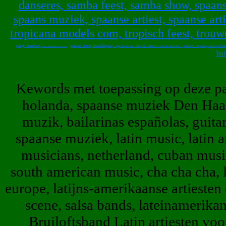
danseres,
samba feest,
samba show,
spaans
spaans muziek,
spaanse artiest,
spaanse art
tropicana models com,
tropisch feest,
trouw
party_musicus,
spaans_feest,
uoallegria,
,
d
muziek_muziek,
eugenio_music,
bruiloft_muziek
trouwen_muziek,
muziek_band
party_entertainers,
,
bruiloft_band
,
themafeest
bui
Kewords met toepassing op deze pag
holanda, spaanse muziek Den Haag,
muzik, bailarinas españolas, guita
spaanse muziek, latin music, latin art
musicians, netherland, cuban musi
south american music, cha cha cha, la
europe, latijns-amerikaanse artiesten
scene, salsa bands, lateinamerika
Bruiloftsband Latin artiesten voo