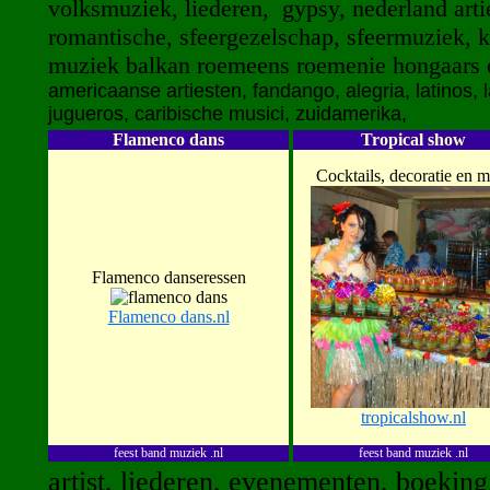
volksmuziek, liederen, gypsy, nederland artie
romantische, sfeergezelschap, sfeermuziek, kam
muziek balkan roemeens roemenie hongaars o
americaanse artiesten, fandango, alegria, latinos, lat
jugueros, caribische musici, zuidamerika,
Flamenco dans
Tropical show
Cocktails, decoratie en m
Flamenco danseressen
Flamenco dans.nl
tropicalshow.nl
feest band muziek .nl
feest band muziek .nl
artist, liederen, evenementen, boeking