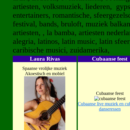
artiesten, volksmuziek, liederen, gyps
entertainers, romantische, sfeergezels
festival, bands, bruloft, muziek balk
artiesten, , la bamba, artiesten nederl
alegria, latinos, latin music, latin sfee
caribische musici, zuidamerika,
Laura Rivas
Cubaanse feest
Spaanse vrolijke muziek
Akoestisch en mobiel
Cubaanse feest
Cubaanse live muziek en cu
danseressen