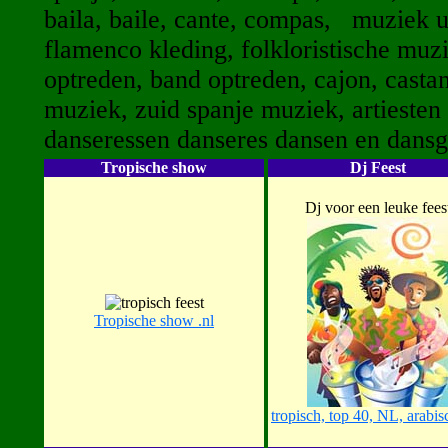
baila, baile, cante, compas, muziek 
flamenco kleding, folkloristische mu
optreden, band optreden, cajon, castanu
muziek, zuid spanje muziek, artiesten f
danseressen danseres dansen en dansgr
Tropische show
Dj Feest
Dj voor een leuke fees
Tropische show .nl
tropisch, top 40, NL, arabis